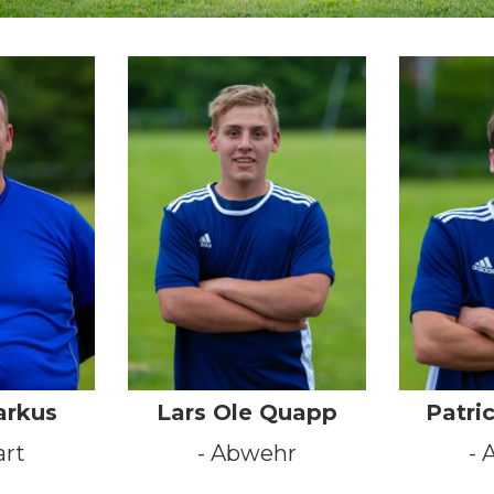
arkus
Lars Ole Quapp
Patri
art
- Abwehr
- 