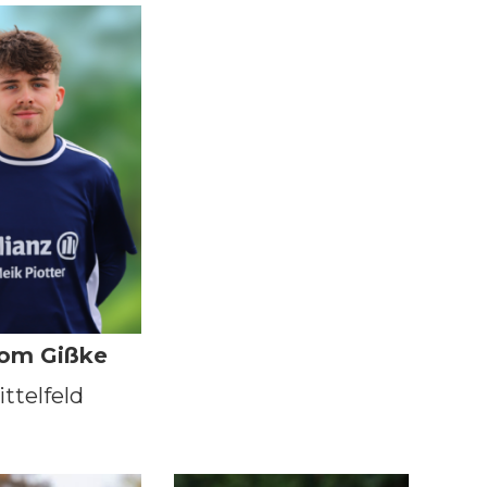
om Gißke
ittelfeld