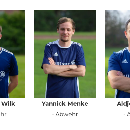
 Wilk
Yannick Menke
Aldj
ehr
- Abwehr
- 