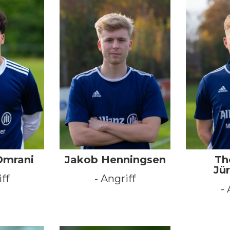
Omrani
Jakob Henningsen
Th
Jü
iff
- Angriff
- 