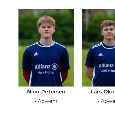
Nico Petersen
Lars Oke
- Abwehr
- Abw