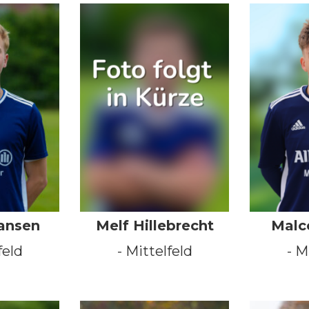
ansen
Melf Hillebrecht
Malc
feld
- Mittelfeld
- M