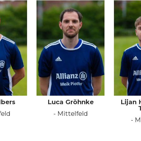
lbers
Luca Gröhnke
Lijan
feld
- Mittelfeld
- M